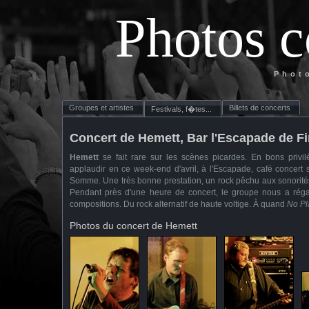
Photos c
Phot
Groupes et artistes
Billets de concerts
Festivals, f�tes...
Concert de Hemett, Bar l'Escapade de F
Hemett
se fait rare sur les scènes picardes. En bons privilé
applaudir en ce week-end d'avril, à l'Escapade, café concert s
Somme. Une très bonne prestation, un rock pêchu aux sonorités p
Pendant près d'une heure de concert, le groupe nous a rég
compositions. Du rock alternatif de haute voltige. À quand
No Pl
Photos du concert de Hemett