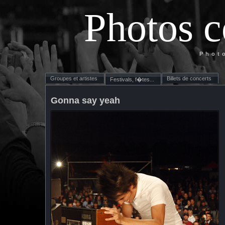
Photos c
Phot
Groupes et artistes
Billets de concerts
Festivals, f�tes...
Gonna say yeah